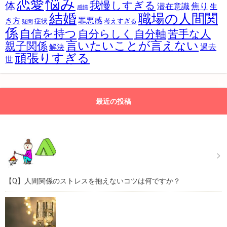
悩み
恋愛
我慢しすぎる
体
焦り
潜在意識
生
感情
結婚
職場の人間関
罪悪感
き方
症状
考えすぎる
疑問
係
自信を持つ
自分らしく
苦手な人
自分軸
言いたいことが言えない
親子関係
過去
解決
頑張りすぎる
世
最近の投稿
【Q】人間関係のストレスを抱えないコツは何ですか？