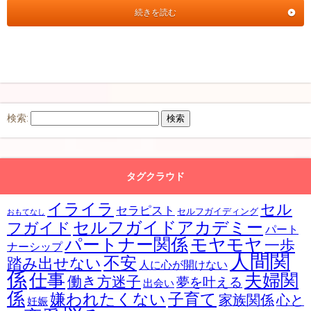
続きを読む
検索:
タグクラウド
イライラ
セル
セラピスト
セルフガイディング
おもてなし
セルフガイドアカデミー
フガイド
パート
パートナー関係
モヤモヤ
一歩
ナーシップ
人間関
不安
踏み出せない
人に心が開けない
係
仕事
夫婦関
働き方迷子
夢を叶える
出会い
係
嫌われたくない
子育て
家族関係
心と
妊娠