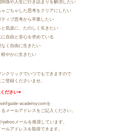
間関係や人生に行き詰まりを解消したい
ちゃごちゃした思考をクリアにしたい
ガティブ思考から卒業したい
っと気楽に、たのしく生きたい
生に自由と安心を求めている
限なく自由に生きたい
々軽やかに生きたい
ワンクリックでいつでもできますので
にご登録くださいませ。
読ください※
selfguide-academy.comを
きるメールアドレスをご記入ください。
ilやyahooメールを推奨しています。
メールアドレスを取得できます。