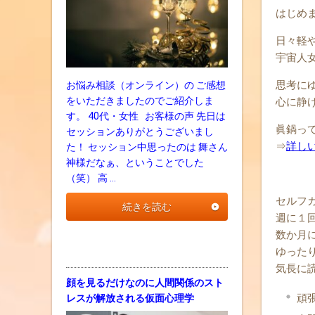
はじめ
日々軽
宇宙人
思考に
お悩み相談（オンライン）の ご感想
をいただきましたのでご紹介しま
心に静
す。 40代・女性 お客様の声 先日は
眞鍋っ
セッションありがとうございまし
⇒
詳し
た！ セッション中思ったのは 舞さん
神様だなぁ、ということでした
（笑） 高 …
セルフ
続きを読む
週に１
数か月
ゆった
気長に
顔を見るだけなのに人間関係のスト
頑
レスが解放される仮面心理学