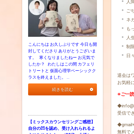
人
ご
ネ
も
人
こんにちは お久しぶりです 今日も開
制
封してくださり ありがとうございま
日
す。 寒くなりましたねー お元気で
したか？ わたしはこの間 カフェリ
トリートと 仮面心理学ベーシックク
退会は
ラスを終えました。 …
お気軽
続きを読む
※ご一
◆info@
受信で
【ミックスカウンセリングご感想】
◆gma
自分の凹を認め、受け入れられるよ
無料で