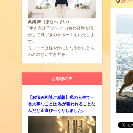
2017年
眞鍋 舞（まなべ まい）
“生き方迷子”だった自身の経験を活
かして気づきのサポートをいたしま
す。
モットーは軽やかにしなやかにとら
われのない生き方を。
お客様の声
【お悩み相談ご感想】私の人生で一
番大事なことは 私が報われることな
んだと正直びっくりしました。