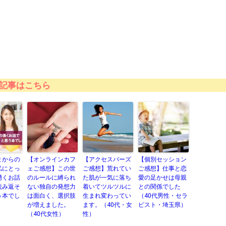
記事はこちら
まからの
【オンラインカフ
【アクセスバーズ
【個別セッション
私にとっ
ェご感想】この世
ご感想】荒れてい
ご感想】仕事と恋
湧くお話
のルールに縛られ
た肌が一気に落ち
愛の足かせは母親
読み返そ
ない独自の発想力
着いてツルツルに
との関係でした
う本でし
は面白く、選択肢
生まれ変わってい
（40代男性・セラ
が増えました。
ます。（40代・女
ピスト・埼玉県）
（40代女性）
性）