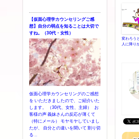
【仮面心理学カウンセリングご感
想】自分の弱点を知ることは大切で
すね。（30代・女性）
変わろう
人に降り
仮面心理学カウンセリングのご感想
を いただきましたので、ご紹介いた
します。 （30代、女性、主婦） お
客様の声 義妹さんの反応が薄くて
（特にメール） モヤモヤしていまし
たが、 自分との違いを聞いて 割り切
る …