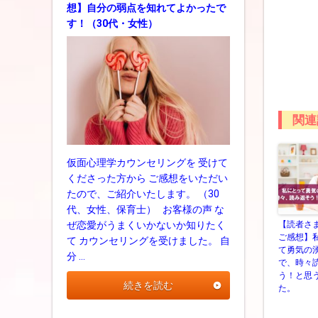
想】自分の弱点を知れてよかったで
す！（30代・女性）
関連
仮面心理学カウンセリングを 受けて
くださった方から ご感想をいただい
たので、ご紹介いたします。 （30
代、女性、保育士） お客様の声 な
【読者さ
ぜ恋愛がうまくいかないか知りたく
ご感想】
て カウンセリングを受けました。 自
て勇気の
分 …
で、時々
う！と思
続きを読む
た。