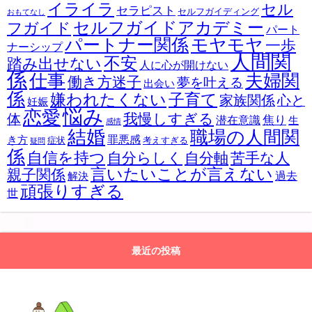
イライラ
セル
セラピスト
セルフガイディング
おもてなし
セルフガイドアカデミー
フガイド
パート
パートナー関係
モヤモヤ
一歩
ナーシップ
人間関
不安
踏み出せない
人に心が開けない
係
仕事
夫婦関
働き方迷子
夢を叶える
出会い
係
嫌われたくない
子育て
家族関係
心と
妊娠
悩み
恋愛
我慢しすぎる
体
焦り
潜在意識
生
感情
結婚
職場の人間関
罪悪感
き方
症状
考えすぎる
疑問
係
自信を持つ
自分らしく
苦手な人
自分軸
言いたいことが言えない
親子関係
過去
解決
頑張りすぎる
世
最近の投稿