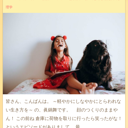
理学
皆さん、こんばんは。 ～軽やかにしなやかにとらわれな
い生き方を～ の、眞鍋舞です。 顔のつくりのままや
ん！ この前ね 倉庫に荷物を取りに行ったら笑ったがな！
というエピソードがありまして。 最 …