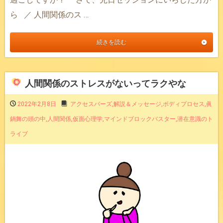
ら ／ 人間関係のス …
続きを読む
人間関係のストレスがないってラクやな
2022年2月8日
アクセスバーズ
,
解説＆メッセージ
,
ボディプロセス
,
眞
鍋舞の頭の中
,
人間関係
,
仮面心理学
,
マインドブロックバスター
,
潜在意識のト
ライブ