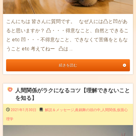
こんにちは 皆さんに質問です。 なぜ人には凸と凹があ
ると思いますか？ 凸・・・得意なこと、自然とできるこ
と etc 凹・・・不得意なこと、できなくて苦痛をともな
うこと etc 考えてねー 凸は …
続きを読む
人間関係がラクになるコツ【理解できないこと
を知る】
2021年1月30日
解説＆メッセージ
,
眞鍋舞の頭の中
,
人間関係
,
仮面心
理学