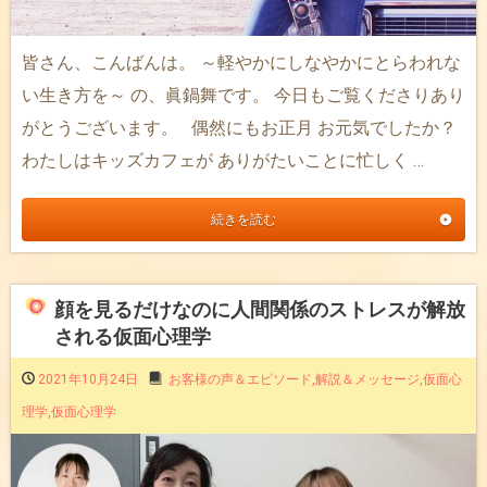
皆さん、こんばんは。 ～軽やかにしなやかにとらわれな
い生き方を～ の、眞鍋舞です。 今日もご覧くださりあり
がとうございます。 偶然にもお正月 お元気でしたか？
わたしはキッズカフェが ありがたいことに忙しく …
続きを読む
顔を見るだけなのに人間関係のストレスが解放
される仮面心理学
2021年10月24日
お客様の声＆エピソード
,
解説＆メッセージ
,
仮面心
理学
,
仮面心理学