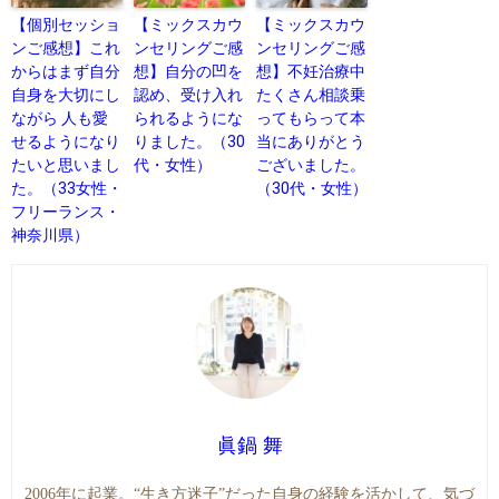
【個別セッショ
【ミックスカウ
【ミックスカウ
ンご感想】これ
ンセリングご感
ンセリングご感
からはまず自分
想】自分の凹を
想】不妊治療中
自身を大切にし
認め、受け入れ
たくさん相談乗
ながら 人も愛
られるようにな
ってもらって本
せるようになり
りました。（30
当にありがとう
たいと思いまし
代・女性）
ございました。
た。（33女性・
（30代・女性）
フリーランス・
神奈川県）
眞鍋 舞
2006年に起業。“生き方迷子”だった自身の経験を活かして、気づ