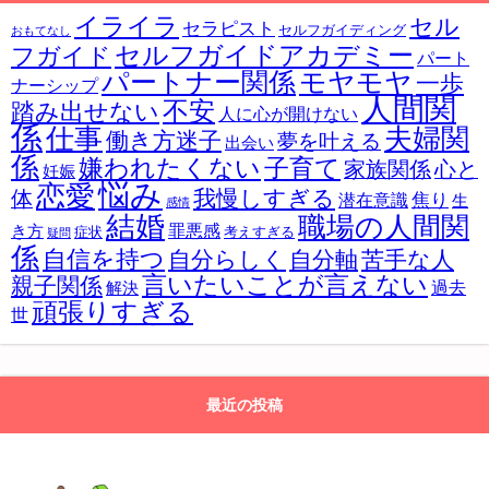
イライラ
セル
セラピスト
セルフガイディング
おもてなし
セルフガイドアカデミー
フガイド
パート
パートナー関係
モヤモヤ
一歩
ナーシップ
人間関
不安
踏み出せない
人に心が開けない
係
仕事
夫婦関
働き方迷子
夢を叶える
出会い
係
嫌われたくない
子育て
家族関係
心と
妊娠
悩み
恋愛
我慢しすぎる
体
焦り
潜在意識
生
感情
結婚
職場の人間関
罪悪感
き方
症状
考えすぎる
疑問
係
自信を持つ
自分らしく
苦手な人
自分軸
言いたいことが言えない
親子関係
過去
解決
頑張りすぎる
世
最近の投稿