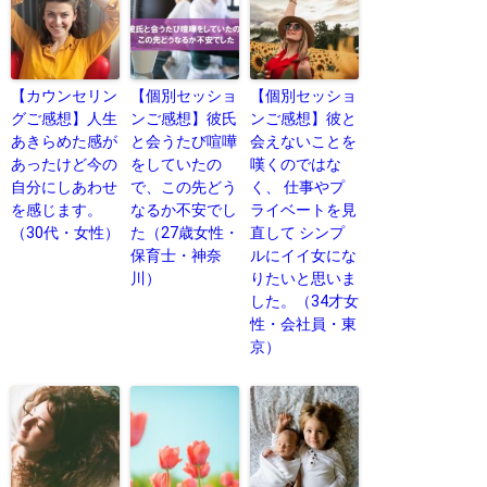
【カウンセリン
【個別セッショ
【個別セッショ
グご感想】人生
ンご感想】彼氏
ンご感想】彼と
あきらめた感が
と会うたび喧嘩
会えないことを
あったけど今の
をしていたの
嘆くのではな
自分にしあわせ
で、この先どう
く、 仕事やプ
を感じます。
なるか不安でし
ライベートを見
（30代・女性）
た（27歳女性・
直して シンプ
保育士・神奈
ルにイイ女にな
川）
りたいと思いま
した。（34才女
性・会社員・東
京）